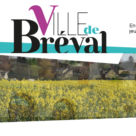
En
je