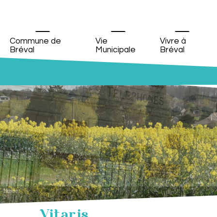
Commune de
Vie
Vivre à
Bréval
Municipale
Bréval
Mairie
Vue de la rue de la Boutonnière
Vitaris