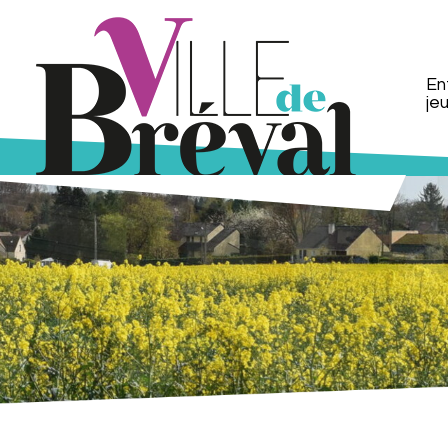
En
je