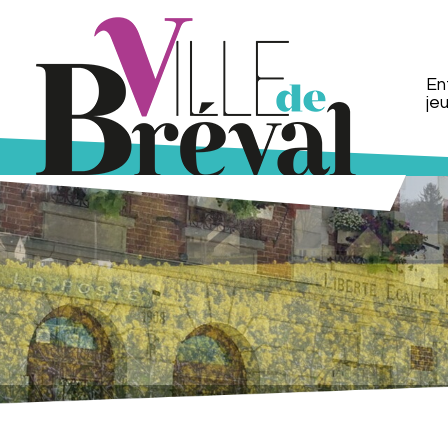
En
je